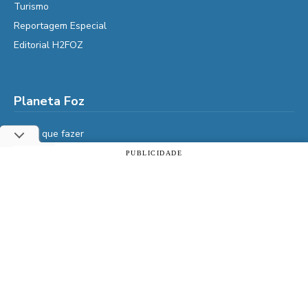
Turismo
Reportagem Especial
Editorial H2FOZ
Planeta Foz
Foz, o que fazer
Diga Aí
PUBLICIDADE
Utilizamos cookies essenciais e tecnologias semelhantes de
É da Vida
acordo com a nossa Política de Privacidade e, ao continuar
navegando, você concorda com estas condições.
Vidas do Iguaçu
História
ACEITAR
Política de privacidade
Cultura
Veja também