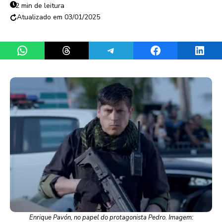
2 min de leitura
03/01/2025
Share on WhatsApp
Share on Threads
Share on Telegram
Share on Facebook
Share 
Enrique Pavón, no papel do protagonista Pedro. Imagem: