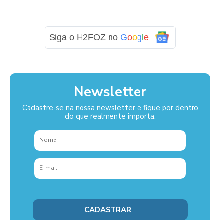
Siga o H2FOZ no
G
o
o
g
l
e
Newsletter
Cadastre-se na nossa newsletter e fique por dentro
do que realmente importa.