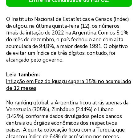
Entre na comunidade do H2FOZ.
O Instituto Nacional de Estatísticas e Censos (Indec)
divulgou, na última quinta-feira (12), os números
finais da inflação de 2022 na Argentina. Com os 5,1%
do mês de dezembro, o país fechou o ano com alta
acumulada de 94,8%, a maior desde 1991. O objetivo
de evitar um índice de três dígitos, contudo, foi
alcançado pelo governo.
Leia também:
Inflação em Foz do Iguaçu supera 15% no acumulado
de 12 meses
No ranking global, a Argentina ficou atrás apenas da
Venezuela (305%), Zimbábue (244%) e Líbano
(142%), conforme dados divulgados pelos bancos
centrais ou órgãos econômicos dos respectivos
países. A quinta colocação ficou com a Turquia, que
alcançou índice de 64% de acréscimo nos preços.