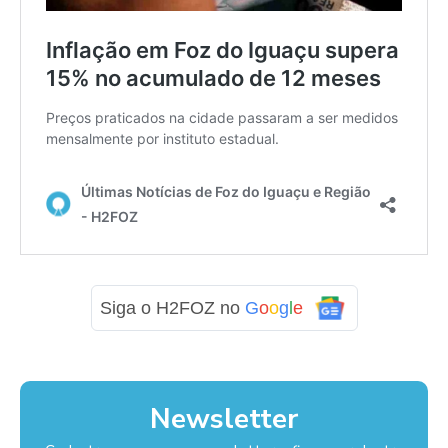
Siga o H2FOZ no
G
o
o
g
l
e
Newsletter