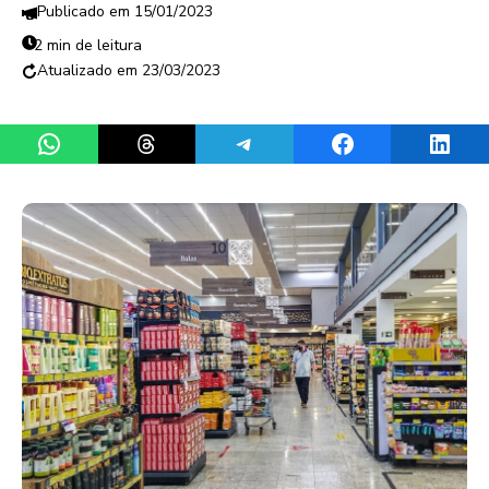
15/01/2023
2 min de leitura
23/03/2023
Share on WhatsApp
Share on Threads
Share on Telegram
Share on Facebook
Share 