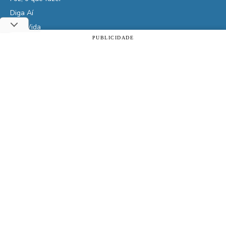
Diga Aí
É da Vida
PUBLICIDADE
Vidas do Iguaçu
Utilizamos cookies essenciais e tecnologias semelhantes de
acordo com a nossa Política de Privacidade e, ao continuar
História
navegando, você concorda com estas condições.
Cultura
ACEITAR
Política de privacidade
Veja também
Assine | PIX
Assine | Cartão de crédito
Doe qualquer valor
Clube de Vantagens
Atrativos
Cota de Compras