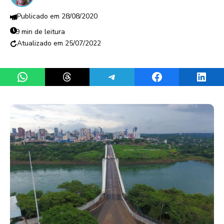
28/08/2020
9 min de leitura
25/07/2022
Share on WhatsApp
Share on Threads
Share on Telegram
Share on Facebook
Share 