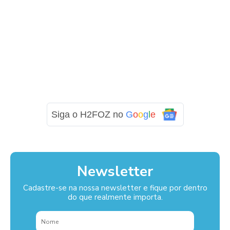
Siga o H2FOZ no
G
o
o
g
l
e
Newsletter
Cadastre-se na nossa newsletter e fique por dentro
do que realmente importa.