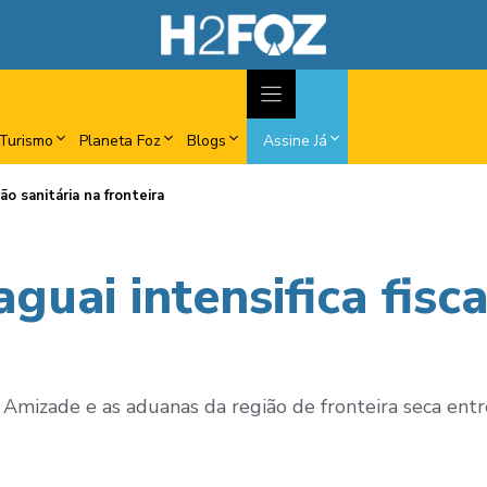
Turismo
Planeta Foz
Blogs
Assine Já
ção sanitária na fronteira
aguai intensifica fisc
Amizade e as aduanas da região de fronteira seca entr