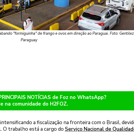
bando "formiguinha" de frango e ovos em direção ao Paraguai. Foto: Gentil
Paraguay
 PRINCIPAIS NOTÍCIAS de Foz no WhatsApp?
re na comunidade do H2FOZ.
ntensificando a fiscalização na fronteira com o Brasil, devi
l. O trabalho está a cargo do
Serviço Nacional de Qualidad