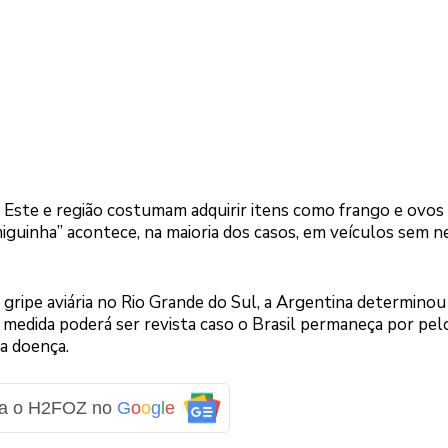
l Este e região costumam adquirir itens como frango e ovos
miguinha” acontece, na maioria dos casos, em veículos sem
 gripe aviária no Rio Grande do Sul, a Argentina determinou
 medida poderá ser revista caso o Brasil permaneça por pel
a doença.
ga o H2FOZ no
G
o
o
g
l
e