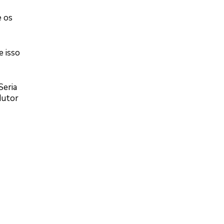
e os
e isso
Seria
dutor