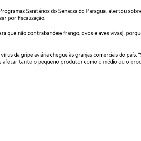
e Programas Sanitários do Senacsa do Paraguai, alertou sobr
r por fiscalização.
ra que não contrabandeie frango, ovos e aves vivas], porqu
.
rus da gripe aviária chegue às granjas comerciais do país. “
e afetar tanto o pequeno produtor como o médio ou o pro