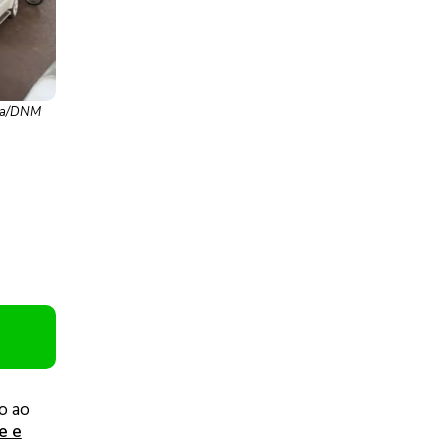
eza/DNM
do ao
e e