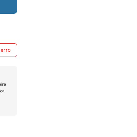
 erro
ira
nça