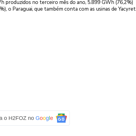
h produzidos no terceiro mês do ano, 5.899 GWh (76,2%)
%), o Paraguai, que também conta com as usinas de Yacyret
ga o H2FOZ no
G
o
o
g
l
e