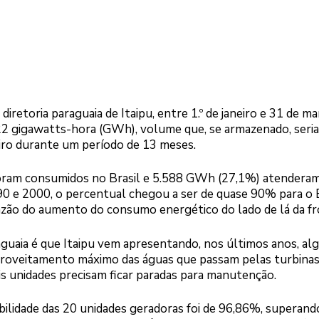
retoria paraguaia de Itaipu, entre 1.º de janeiro e 31 de ma
622 gigawatts-hora (GWh), volume que, se armazenado, seria
eiro durante um período de 13 meses.
oram consumidos no Brasil e 5.588 GWh (27,1%) atenderam
0 e 2000, o percentual chegou a ser de quase 90% para o B
zão do aumento do consumo energético do lado de lá da fro
aguaia é que Itaipu vem apresentando, nos últimos anos, al
proveitamento máximo das águas que passam pelas turbinas
 unidades precisam ficar paradas para manutenção.
bilidade das 20 unidades geradoras foi de 96,86%, superand