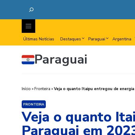
Últimas Notícias
Destaques
Paraguai
Argentina
Paraguai
Início
»
Fronteira
»
Veja o quanto Itaipu entregou de energia
FRONTEIRA
Veja o quanto Ita
Paraguai em 202