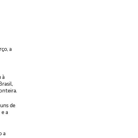
rço, a
 à
rasil,
nteira.
guns de
 e a
o a