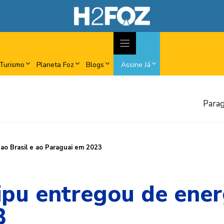
Turismo
Planeta Foz
Blogs
Assine Já
Parag
 ao Brasil e ao Paraguai em 2023
ipu entregou de energ
3