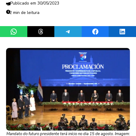
30/05/2023
2 min de leitura
Share on WhatsApp
Share on Threads
Share on Telegram
Share on Facebook
Share 
Mandato do futuro presidente terá início no dia 15 de agosto. Imagem: