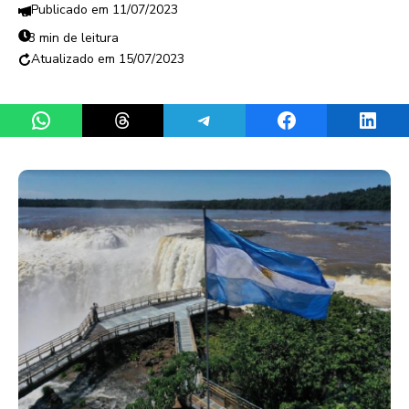
11/07/2023
3 min de leitura
15/07/2023
Share on WhatsApp
Share on Threads
Share on Telegram
Share on Facebook
Share 