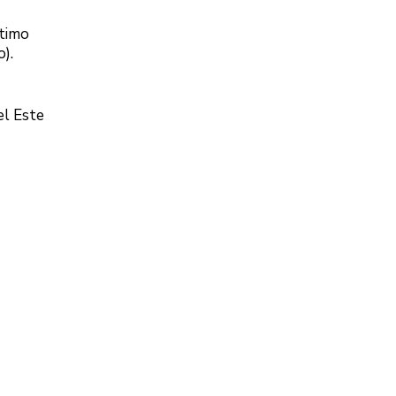
ltimo
).
el Este