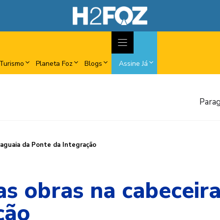
Turismo
Planeta Foz
Blogs
Assine Já
Parag
raguaia da Ponte da Integração
as obras na cabeceir
ção