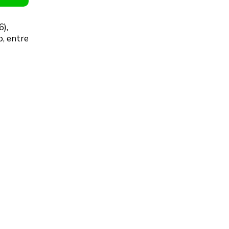
6),
o, entre