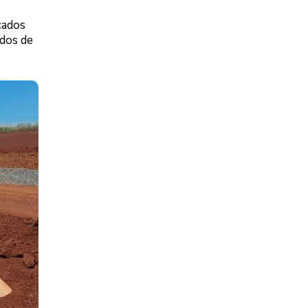
cados
ndos de