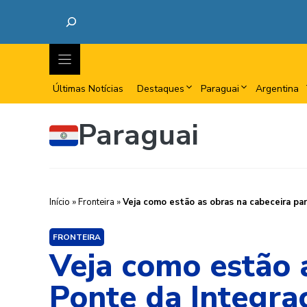
Últimas Notícias
Destaques
Paraguai
Argentina
Paraguai
Início
»
Fronteira
»
Veja como estão as obras na cabeceira pa
FRONTEIRA
Veja como estão 
Ponte da Integra