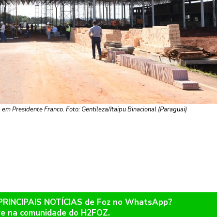
 em Presidente Franco. Foto: Gentileza/Itaipu Binacional (Paraguai)
 PRINCIPAIS NOTÍCIAS de Foz no WhatsApp?
re na comunidade do H2FOZ.