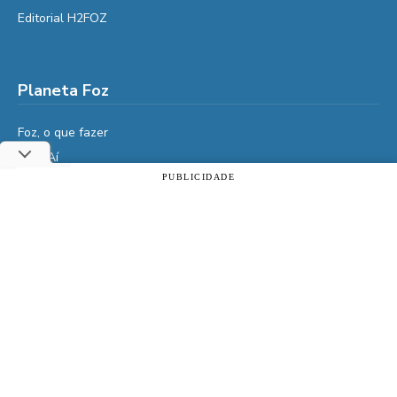
Editorial H2FOZ
Planeta Foz
Foz, o que fazer
Diga Aí
PUBLICIDADE
É da Vida
Utilizamos cookies essenciais e tecnologias semelhantes de
Vidas do Iguaçu
acordo com a nossa Política de Privacidade e, ao continuar
navegando, você concorda com estas condições.
História
ACEITAR
Política de privacidade
Cultura
Veja também
Assine | PIX
Assine | Cartão de crédito