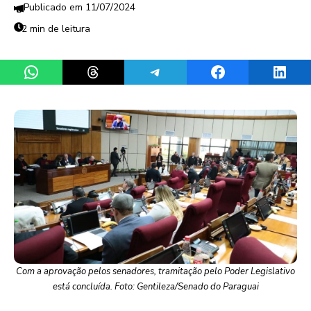
11/07/2024
2 min de leitura
Share on WhatsApp
Share on Threads
Share on Telegram
Share on Facebook
Share 
Com a aprovação pelos senadores, tramitação pelo Poder Legislativo
está concluída. Foto: Gentileza/Senado do Paraguai