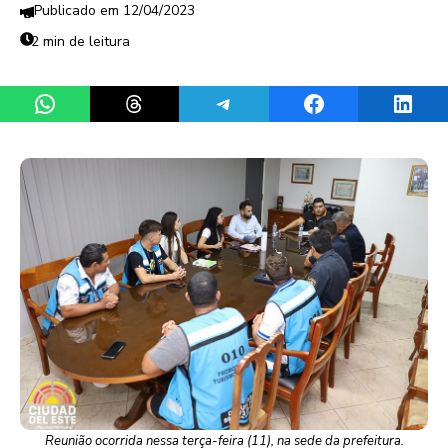
12/04/2023
2 min de leitura
Share on WhatsApp
Share on Threads
Share on Telegram
Share on Facebook
Share 
Reunião ocorrida nessa terça-feira (11), na sede da prefeitura.