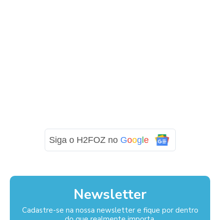
Siga o H2FOZ no
G
o
o
g
l
e
Newsletter
Cadastre-se na nossa newsletter e fique por dentro
do que realmente importa.