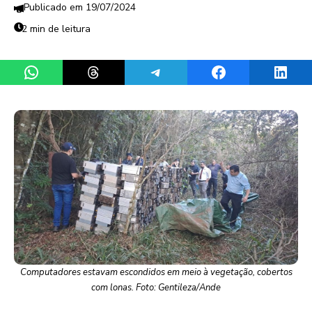
19/07/2024
2 min de leitura
Share on WhatsApp
Share on Threads
Share on Telegram
Share on Facebook
Share 
Computadores estavam escondidos em meio à vegetação, cobertos
com lonas. Foto: Gentileza/Ande