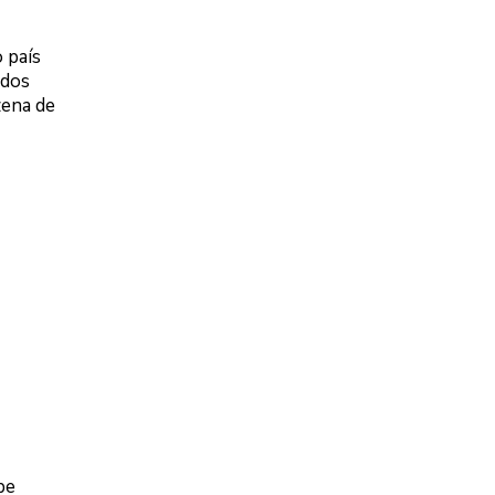
 país
ados
zena de
pe