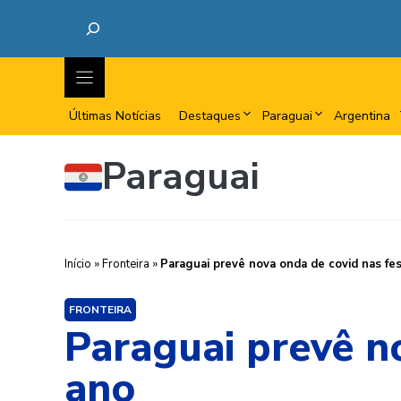
Últimas Notícias
Destaques
Paraguai
Argentina
Paraguai
Início
»
Fronteira
»
Paraguai prevê nova onda de covid nas fe
FRONTEIRA
Paraguai prevê no
ano