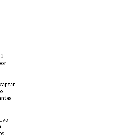
11
por
 captar
do
antas
novo
A
os