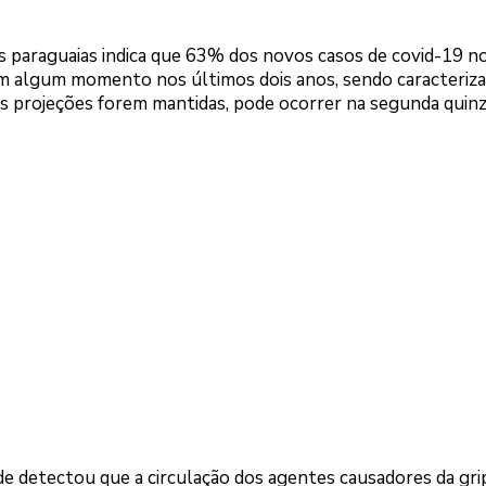
 paraguaias indica que 63% dos novos casos de covid-19 no
em algum momento nos últimos dois anos, sendo caracteriz
ais projeções forem mantidas, pode ocorrer na segunda quin
úde detectou que a circulação dos agentes causadores da gri