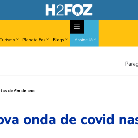
Turismo
Planeta Foz
Blogs
Assine Já
Parag
stas de fim de ano
va onda de covid nas