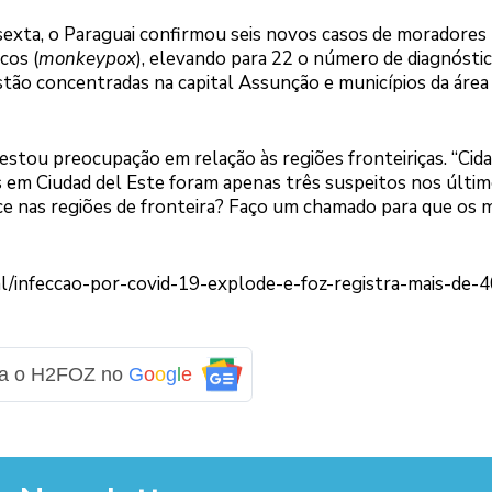
exta, o Paraguai confirmou seis novos casos de moradores
cos (
monkeypox
), elevando para 22 o número de diagnósti
estão concentradas na capital Assunção e municípios da área
estou preocupação em relação às regiões fronteiriças. “Cid
s em Ciudad del Este foram apenas três suspeitos nos últi
e nas regiões de fronteira? Faço um chamado para que os 
l/infeccao-por-covid-19-explode-e-foz-registra-mais-de-
ga o H2FOZ no
G
o
o
g
l
e