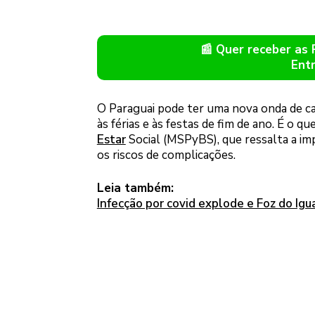
📰 Quer receber as
Ent
O Paraguai pode ter uma nova onda de ca
às férias e às festas de fim de ano. É o 
Estar
Social (MSPyBS), que ressalta a imp
os riscos de complicações.
Leia também:
Infecção por covid explode e Foz do Ig