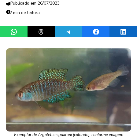
26/07/2023
2 min de leitura
Share on WhatsApp
Share on Threads
Share on Telegram
Share on Facebook
Share 
Exemplar de Argolebias guarani (colorido), conforme imagem