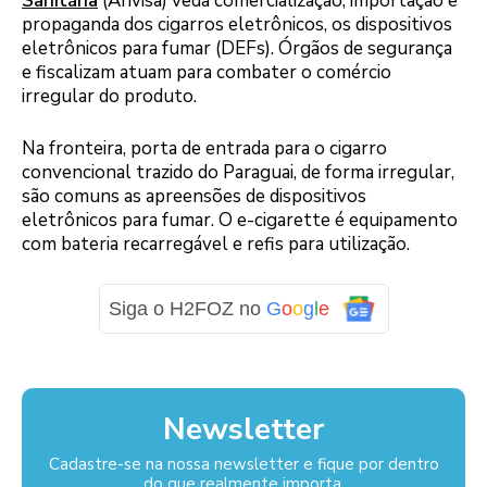
Sanitária
(Anvisa) veda comercialização, importação e
propaganda dos cigarros eletrônicos, os dispositivos
eletrônicos para fumar (DEFs). Órgãos de segurança
e fiscalizam atuam para combater o comércio
irregular do produto.
Na fronteira, porta de entrada para o cigarro
convencional trazido do Paraguai, de forma irregular,
são comuns as apreensões de dispositivos
eletrônicos para fumar. O e-cigarette é equipamento
com bateria recarregável e refis para utilização.
Siga o H2FOZ no
G
o
o
g
l
e
Newsletter
Cadastre-se na nossa newsletter e fique por dentro
do que realmente importa.