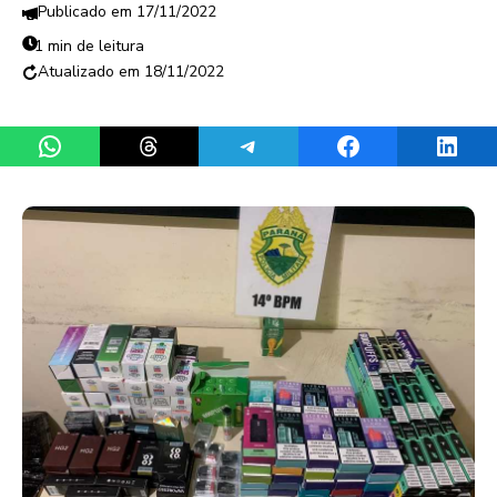
17/11/2022
1 min de leitura
18/11/2022
Share on WhatsApp
Share on Threads
Share on Telegram
Share on Facebook
Share 