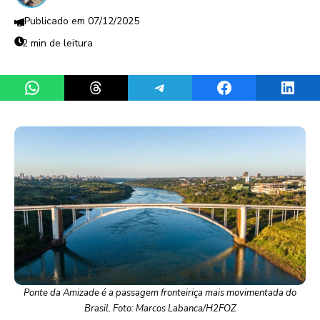
07/12/2025
2 min de leitura
Share on WhatsApp
Share on Threads
Share on Telegram
Share on Facebook
Share 
Ponte da Amizade é a passagem fronteiriça mais movimentada do
Brasil. Foto: Marcos Labanca/H2FOZ