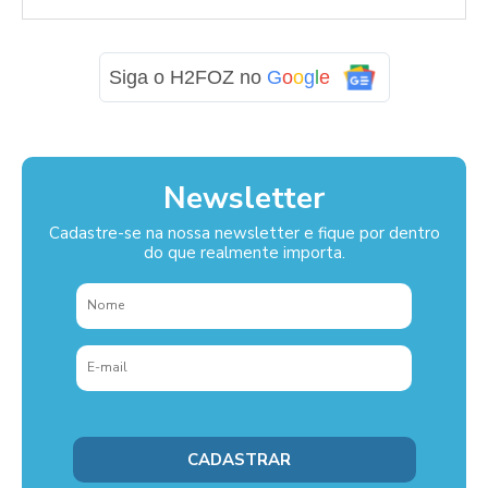
Siga o H2FOZ no
G
o
o
g
l
e
Newsletter
Cadastre-se na nossa newsletter e fique por dentro
do que realmente importa.