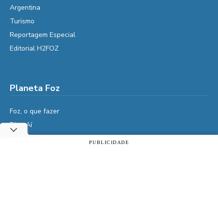
Argentina
Turismo
Reportagem Especial
Editorial H2FOZ
Planeta Foz
Foz, o que fazer
Diga Aí
É da Vida
PUBLICIDADE
Utilizamos cookies essenciais e tecnologias semelhantes de
Vidas do Iguaçu
acordo com a nossa Política de Privacidade e, ao continuar
História
navegando, você concorda com estas condições.
Cultura
ACEITAR
Política de privacidade