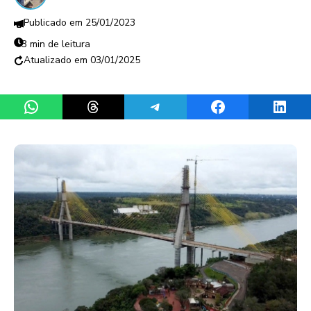
25/01/2023
3 min de leitura
03/01/2025
Share on WhatsApp
Share on Threads
Share on Telegram
Share on Facebook
Share 