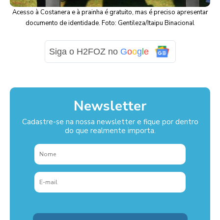
Acesso à Costanera e à prainha é gratuito, mas é preciso apresentar
documento de identidade. Foto: Gentileza/Itaipu Binacional
Siga o H2FOZ no
G
o
o
g
l
e
Newsletter
Cadastre-se na nossa newsletter e fique por dentro
do que realmente importa.