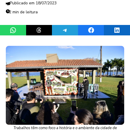
18/07/2023
2 min de leitura
Share on WhatsApp
Share on Threads
Share on Telegram
Share on Facebook
Share 
Trabalhos têm como foco a história e o ambiente da cidade de