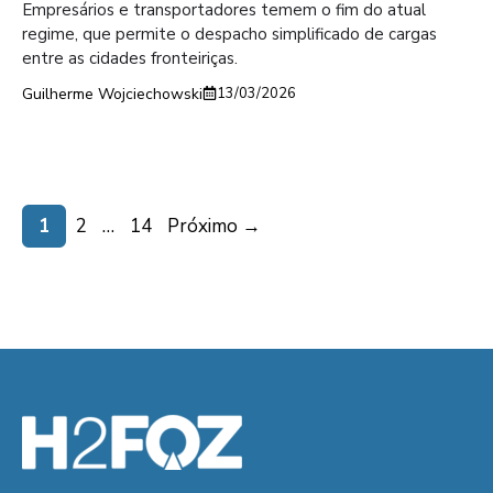
Empresários e transportadores temem o fim do atual
regime, que permite o despacho simplificado de cargas
entre as cidades fronteiriças.
Guilherme Wojciechowski
13/03/2026
Page
Page
Page
1
2
…
14
Próximo
→