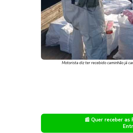
Motorista diz ter recebido caminhão já c
📰 Quer receber as
Ent