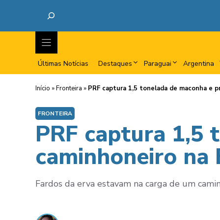
Últimas Notícias
Destaques
Paraguai
Argentina
Início
»
Fronteira
»
PRF captura 1,5 tonelada de maconha e p
FRONTEIRA
PRF captura 1,5 
caminhoneiro na
Fardos da erva estavam na carga de um caminh