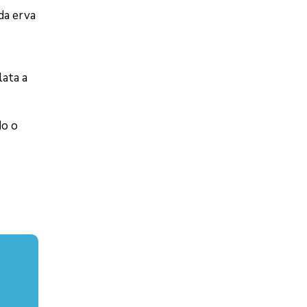
da erva
lata a
do o