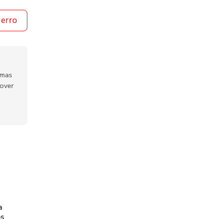
 erro
emas
mover
a
os