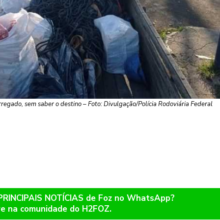
arregado, sem saber o destino – Foto: Divulgação/Polícia Rodoviária Federal
 PRINCIPAIS NOTÍCIAS de Foz no WhatsApp?
re na comunidade do H2FOZ.