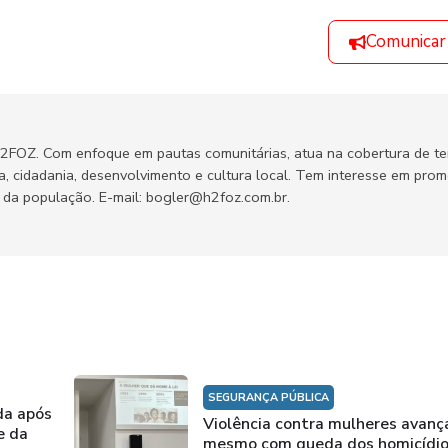
Comunicar
H2FOZ. Com enfoque em pautas comunitárias, atua na cobertura de t
ca, cidadania, desenvolvimento e cultura local. Tem interesse em pro
no da população. E-mail: bogler@h2foz.com.br.
SEGURANÇA PÚBLICA
da após
Violência contra mulheres avanç
e da
mesmo com queda dos homicídi