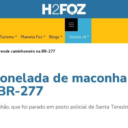
Turismo
Planeta Foz
Blogs
Assine Já
rende caminhoneiro na BR-277
tonelada de maconha
 BR-277
ão, que foi parado em posto policial de Santa Terezin