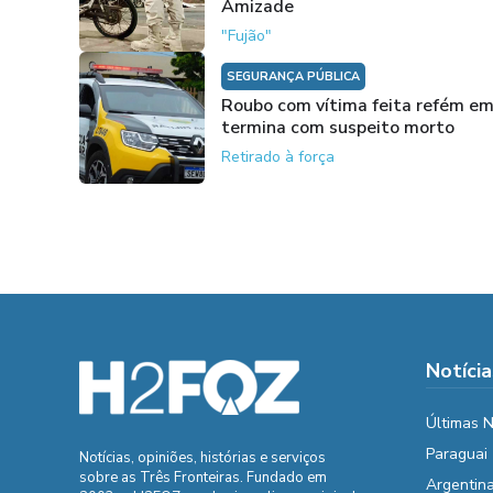
Amizade
"Fujão"
SEGURANÇA PÚBLICA
Roubo com vítima feita refém em
termina com suspeito morto
Retirado à força
Notícia
Últimas N
Paraguai
Notícias, opiniões, histórias e serviços
sobre as Três Fronteiras. Fundado em
Argentin