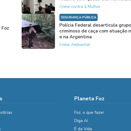
Crime contra à Mulher
SEGURANÇA PÚBLICA
Polícia Federal desarticula grup
 Foz
criminoso de caça com atuação n
e na Argentina
Crime Ambiental
s
Planeta Foz
otícias
Foz, o que fazer
Diga Aí
a
É da Vida