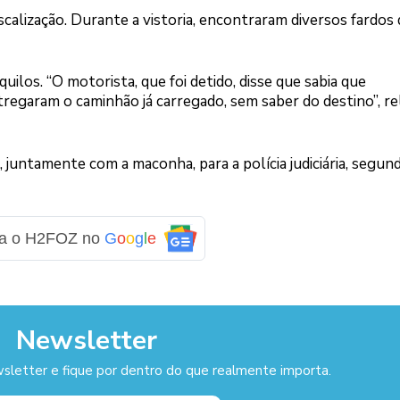
alização. Durante a vistoria, encontraram diversos fardos 
ilos. “O motorista, que foi detido, disse que sabia que
egaram o caminhão já carregado, sem saber do destino”, re
 juntamente com a maconha, para a polícia judiciária, segun
ga o H2FOZ no
G
o
o
g
l
e
Newsletter
sletter e fique por dentro do que realmente importa.