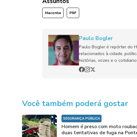
Assuntos
Maconha
PRF
Paulo Bogler
Paulo Bogler é repórter do 
relacionados à cidade, políti
histórias, vozes e o cotidia
Você também poderá gostar
SEGURANÇA PÚBLICA
Homem é preso com moto rouba
duas tentativas de fuga na Pont