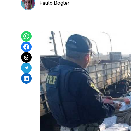
Paulo Bogler
Share on WhatsApp
Share on Facebook
Share on Threads
Share on Telegram
Share on LinkedIn