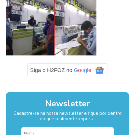
Siga o H2FOZ no
G
o
o
g
l
e
Newsletter
Cadastre-se na nossa newsletter e fique por dentro
do que realmente importa.