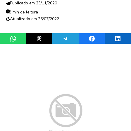
23/11/2020
3 min de leitura
25/07/2022
Share on WhatsApp
Share on Threads
Share on Telegram
Share on Facebook
Share 