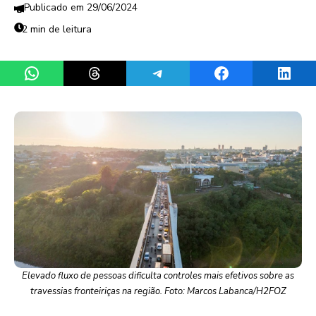
29/06/2024
2 min de leitura
Share on WhatsApp
Share on Threads
Share on Telegram
Share on Facebook
Share 
Elevado fluxo de pessoas dificulta controles mais efetivos sobre as
travessias fronteiriças na região. Foto: Marcos Labanca/H2FOZ