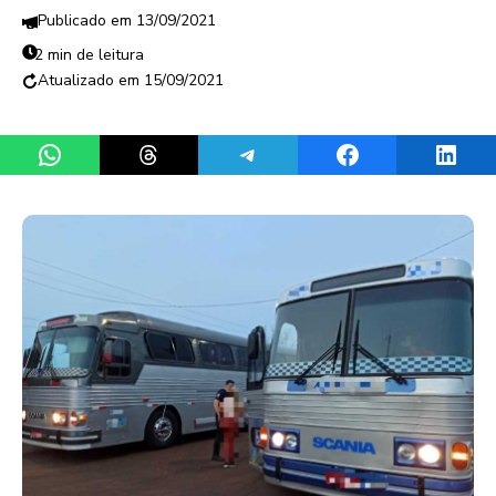
13/09/2021
2 min de leitura
15/09/2021
Share on WhatsApp
Share on Threads
Share on Telegram
Share on Facebook
Share 