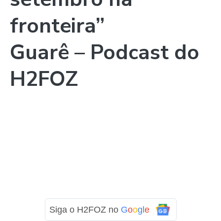
fronteira”
Guarê – Podcast do
H2FOZ
Siga o H2FOZ no
G
o
o
g
l
e