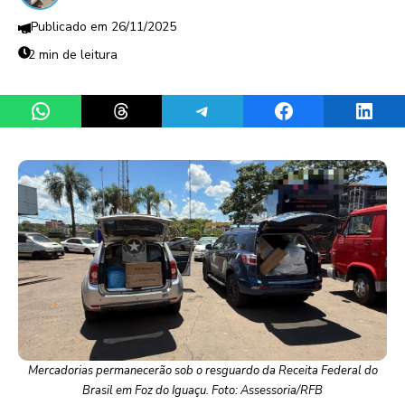
26/11/2025
2 min de leitura
Share on WhatsApp
Share on Threads
Share on Telegram
Share on Facebook
Share 
Mercadorias permanecerão sob o resguardo da Receita Federal do
Brasil em Foz do Iguaçu. Foto: Assessoria/RFB