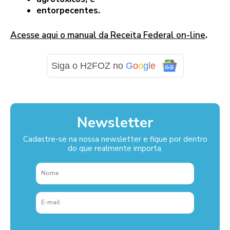
entorpecentes.
Acesse aqui o manual da Receita Federal on-line
.
Siga o H2FOZ no
G
o
o
g
l
e
Newsletter
Cadastre-se na nossa newsletter e fique por dentro
do que realmente importa.