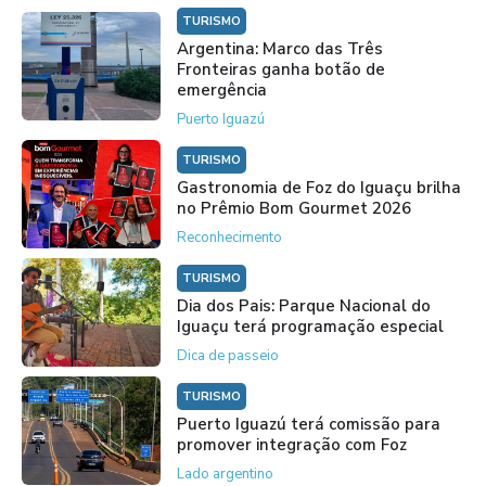
TURISMO
Argentina: Marco das Três
Fronteiras ganha botão de
emergência
Puerto Iguazú
TURISMO
Gastronomia de Foz do Iguaçu brilha
no Prêmio Bom Gourmet 2026
Reconhecimento
TURISMO
Dia dos Pais: Parque Nacional do
Iguaçu terá programação especial
Dica de passeio
TURISMO
Puerto Iguazú terá comissão para
promover integração com Foz
Lado argentino