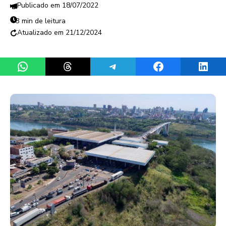
18/07/2022
3 min de leitura
21/12/2024
Share on WhatsApp
Share on Threads
Share on Telegram
Share on Facebook
Share 