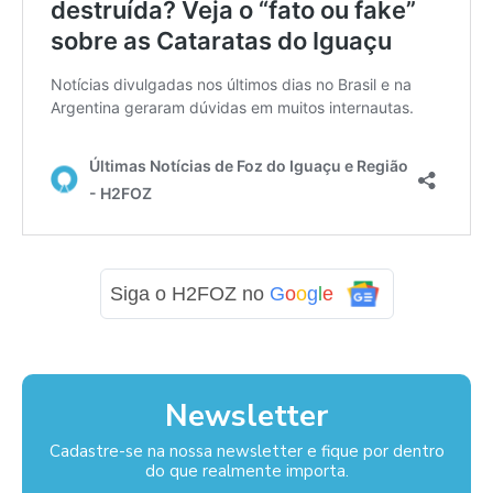
Siga o H2FOZ no
G
o
o
g
l
e
Newsletter
Cadastre-se na nossa newsletter e fique por dentro
do que realmente importa.