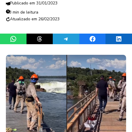
31/01/2023
3 min de leitura
26/02/2023
Share on WhatsApp
Share on Threads
Share on Telegram
Share on Facebook
Share 