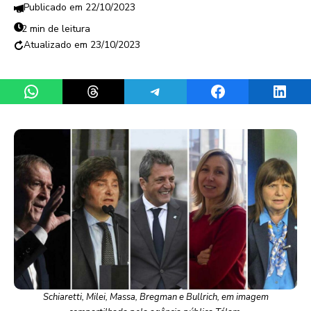
22/10/2023
2 min de leitura
23/10/2023
Share on WhatsApp
Share on Threads
Share on Telegram
Share on Facebook
Share 
Schiaretti, Milei, Massa, Bregman e Bullrich, em imagem