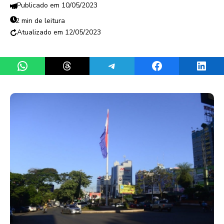
10/05/2023
2 min de leitura
12/05/2023
Share on WhatsApp
Share on Threads
Share on Telegram
Share on Facebook
Share 