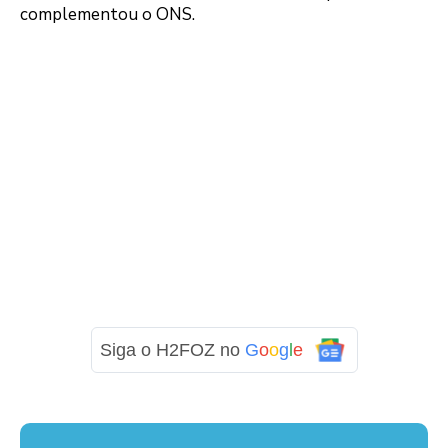
complementou o ONS.
Siga o H2FOZ no
G
o
o
g
l
e