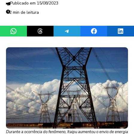
15/08/2023
2 min de leitura
Share on WhatsApp
Share on Threads
Share on Telegram
Share on Facebook
Share 
Durante a ocorrência do fenômeno, Itaipu aumentou o envio de energia