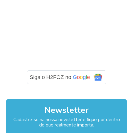
Siga o H2FOZ no
G
o
o
g
l
e
Newsletter
Cadastre-se na nossa newsletter e fique por dentro
do que realmente importa.