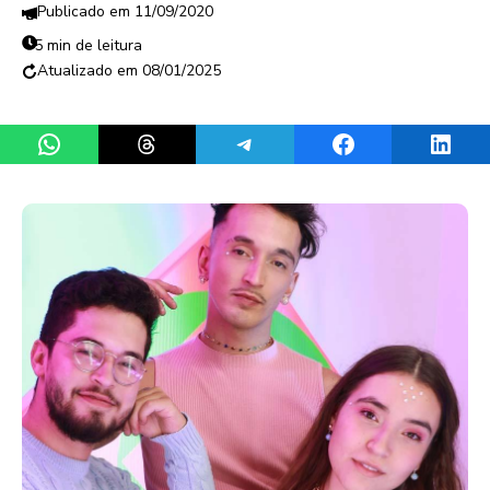
11/09/2020
5 min de leitura
08/01/2025
Share on WhatsApp
Share on Threads
Share on Telegram
Share on Facebook
Share 