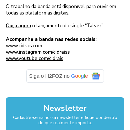
O trabalho da banda está disponível para ouvir em
todas as plataformas digitais.
Ouça agora
o lançamento do single “Talvez”.
Acompanhe a banda nas redes sociais:
www.cidrais.com
www.instagram.com/cidraiss
www.youtube.com/cidrais
Siga o H2FOZ no
G
o
o
g
l
e
Newsletter
Cadastre-se na nossa newsletter e fique por dentro
do que realmente importa.