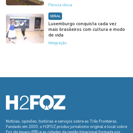
Pessoa idosa
GERAL
Luxemburgo conquista cada vez
mais brasileiros com cultura e modo
de vida
Integração
Notícias, opiniões, histórias e serviços sobre as Três Fronteiras.
Fundado em 2003, o H2FOZ produz jornalismo original e local sobre
Foz do Iguaçu (PR) e as cidades da região trinacional formada por