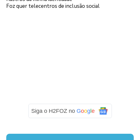
Foz quer telecentros de inclusão social
Siga o H2FOZ no
G
o
o
g
l
e