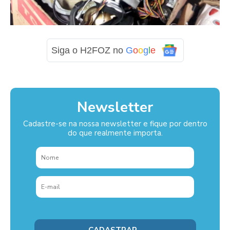
Siga o H2FOZ no
G
o
o
g
l
e
Newsletter
Cadastre-se na nossa newsletter e fique por dentro
do que realmente importa.