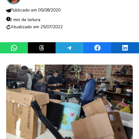
05/08/2020
2 min de leitura
25/07/2022
Share on WhatsApp
Share on Threads
Share on Telegram
Share on Facebook
Share 