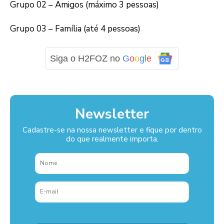
Grupo 02 – Amigos (máximo 3 pessoas)
Grupo 03 – Família (até 4 pessoas)
Siga o H2FOZ no
G
o
o
g
l
e
Newsletter
Cadastre-se na nossa newsletter e fique por dentro
do que realmente importa.