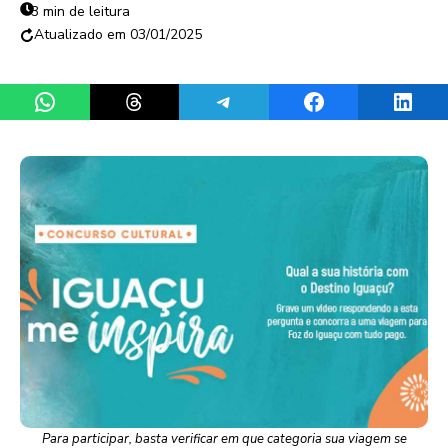
3 min de leitura
03/01/2025
Share on WhatsApp
Share on Threads
Share on Telegram
Share on Facebook
Share 
Para participar, basta verificar em que categoria sua viagem se