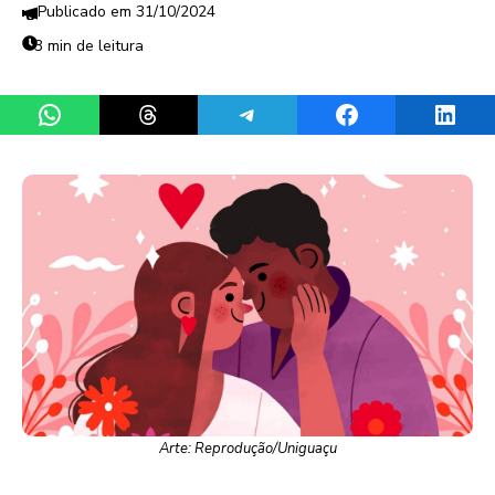
31/10/2024
3 min de leitura
Share on WhatsApp
Share on Threads
Share on Telegram
Share on Facebook
Share 
Arte: Reprodução/Uniguaçu