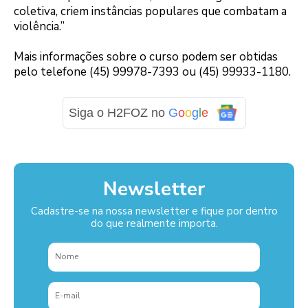
coletiva, criem instâncias populares que combatam a
violência.”
Mais informações sobre o curso podem ser obtidas
pelo telefone (45) 99978-7393 ou (45) 99933-1180.
Siga o H2FOZ no
G
o
o
g
l
e
Newsletter
Cadastre-se na nossa newsletter e fique por dentro
do que realmente importa.