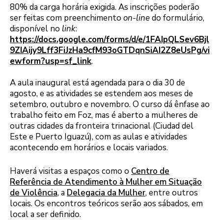
80% da carga horária exigida. As inscrições poderão
ser feitas com preenchimento
on-line
do formulário,
disponível no
link
:
https://docs.google.com/forms/d/e/1FAIpQLSev6Bjl
9ZIAijy9Lff3FiJzHa9cfM93oGTDqnSiAI2Z8eUsPg/vi
ewform?usp=sf_link
.
A aula inaugural está agendada para o dia 30 de
agosto, e as atividades se estendem aos meses de
setembro, outubro e novembro. O curso dá ênfase ao
trabalho feito em Foz, mas é aberto a mulheres de
outras cidades da fronteira trinacional (Ciudad del
Este e Puerto Iguazú), com as aulas e atividades
acontecendo em horários e locais variados.
Haverá visitas a espaços como o
Centro de
Referência de Atendimento à Mulher em Situação
de Violência
, a
Delegacia da Mulher
, entre outros
locais. Os encontros teóricos serão aos sábados, em
local a ser definido.