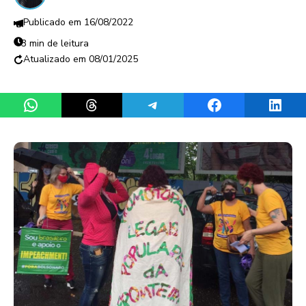
16/08/2022
3 min de leitura
08/01/2025
Share on WhatsApp
Share on Threads
Share on Telegram
Share on Facebook
Share 