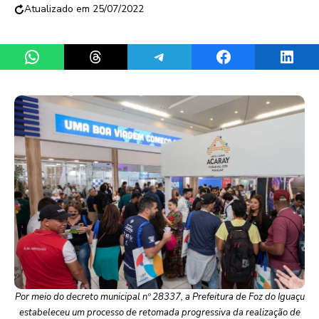
25/07/2022
Share on WhatsApp
Share on Threads
Share on Telegram
Share on Facebook
Share 
Por meio do decreto municipal nº 28337, a Prefeitura de Foz do Iguaçu
estabeleceu um processo de retomada progressiva da realização de