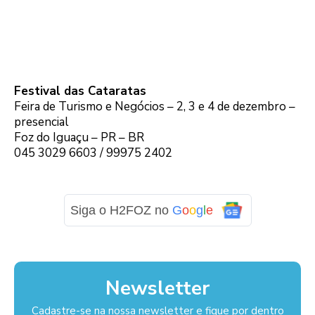
Festival das Cataratas
Feira de Turismo e Negócios – 2, 3 e 4 de dezembro –
presencial
Foz do Iguaçu – PR – BR
045 3029 6603 / 99975 2402
Siga o H2FOZ no
G
o
o
g
l
e
Newsletter
Cadastre-se na nossa newsletter e fique por dentro