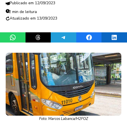
12/09/2023
2 min de leitura
13/09/2023
Share on WhatsApp
Share on Threads
Share on Telegram
Share on Facebook
Share 
Foto: Marcos Labanca/H2FOZ