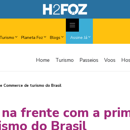
Turismo
Planeta Foz
Blogs
Assine Já
Home
Turismo
Passeios
Voos
Ho
ive Commerce de turismo do Brasil
 na frente com a prim
smo do Brasil