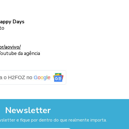
appy Days
to
r/aovivo/
Youtube da agência
ga o H2FOZ no
G
o
o
g
l
e
Newsletter
sletter e fique por dentro do que realmente importa.