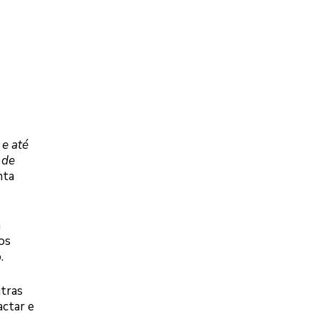
 e até
 de
nta
a
os
.
utras
actar e