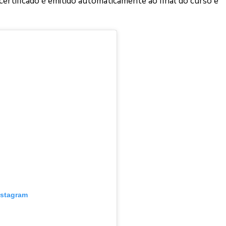
ertificado é emitido automaticamente ao final do curso e
nstagram