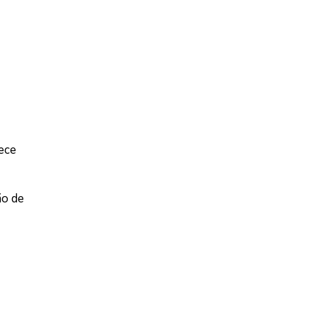
ece
ão de