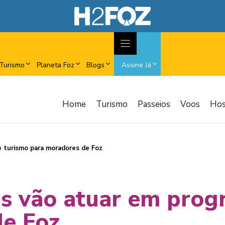
Turismo
Planeta Foz
Blogs
Assine Já
Home
Turismo
Passeios
Voos
Ho
e turismo para moradores de Foz
as vão atuar em prog
de Foz