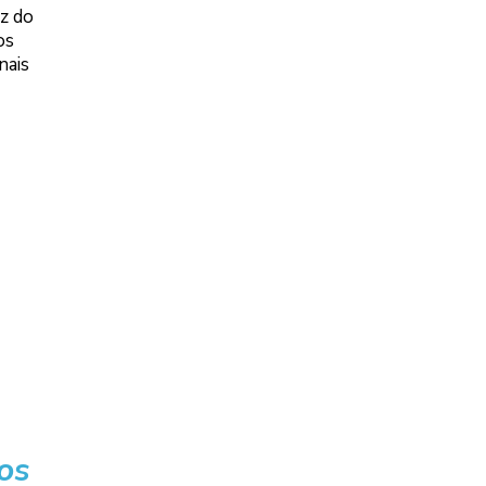
z do
os
nais
os