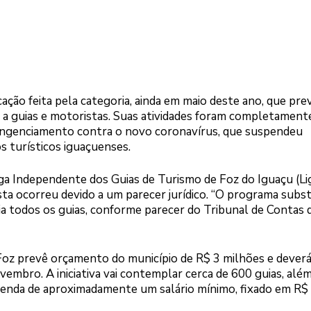
cação feita pela categoria, ainda em maio deste ano, que prev
o a guias e motoristas. Suas atividades foram completament
tingenciamento contra o novo coronavírus, que suspendeu
s turísticos iguaçuenses.
ga Independente dos Guias de Turismo de Foz do Iguaçu (Lig
a ocorreu devido a um parecer jurídico. “O programa substi
ia todos os guias, conforme parecer do Tribunal de Contas 
z prevê orçamento do município de R$ 3 milhões e deverá
embro. A iniciativa vai contemplar cerca de 600 guias, alé
renda de aproximadamente um salário mínimo, fixado em R$