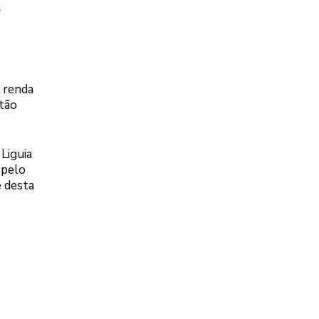
 renda
stão
Liguia
 pelo
e desta