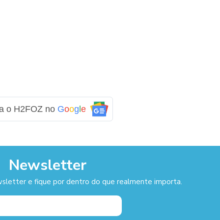
ga o H2FOZ no
G
o
o
g
l
e
Newsletter
sletter e fique por dentro do que realmente importa.