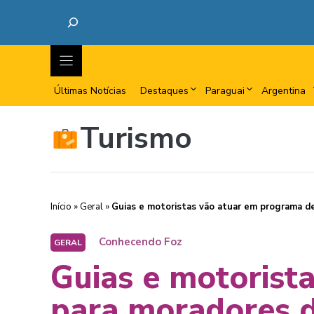
Últimas Notícias
Destaques
Paraguai
Argentina
Turismo
Início
»
Geral
»
Guias e motoristas vão atuar em programa d
Conhecendo Foz
GERAL
Guias e motorist
para moradores 