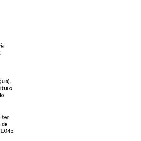
ia
e
uia),
tui o
do
 ter
m de
 1.045.