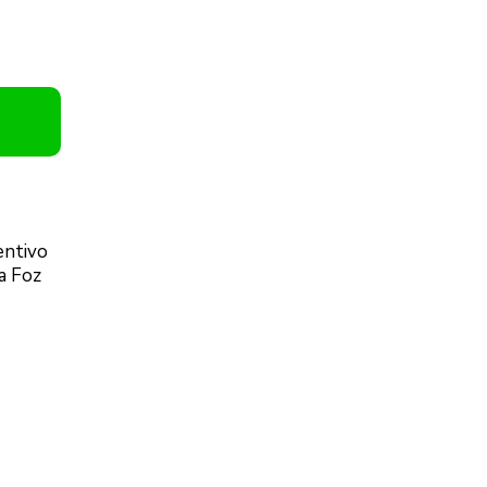
entivo
a Foz