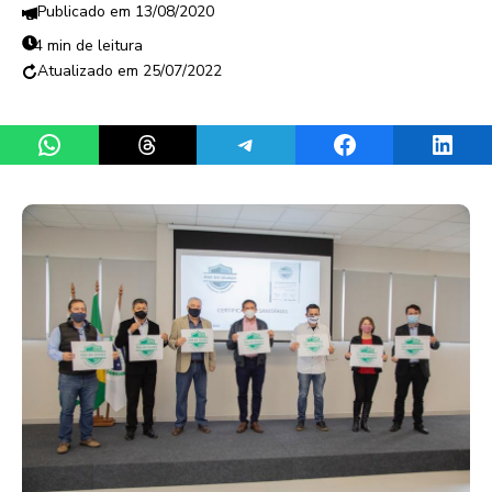
13/08/2020
4 min de leitura
25/07/2022
Share on WhatsApp
Share on Threads
Share on Telegram
Share on Facebook
Share 