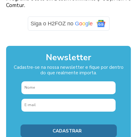
Comtur.
Siga o H2FOZ no
G
o
o
g
l
e
Newsletter
Cadastre-se na nossa newsletter e fique por dentro
do que realmente importa.