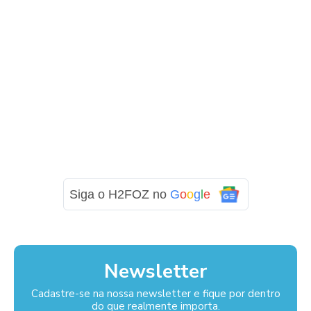
Siga o H2FOZ no
G
o
o
g
l
e
Newsletter
Cadastre-se na nossa newsletter e fique por dentro
do que realmente importa.