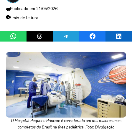
21/05/2026
3 min de leitura
Share on WhatsApp
Share on Threads
Share on Telegram
Share on Facebook
Share 
O Hospital Pequeno Príncipe é considerado um dos maiores mais
completos do Brasil na área pediátrica. Foto: Divulgação