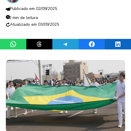
02/09/2025
2 min de leitura
03/09/2025
Share on WhatsApp
Share on Threads
Share on Telegram
Share on Facebook
Share 