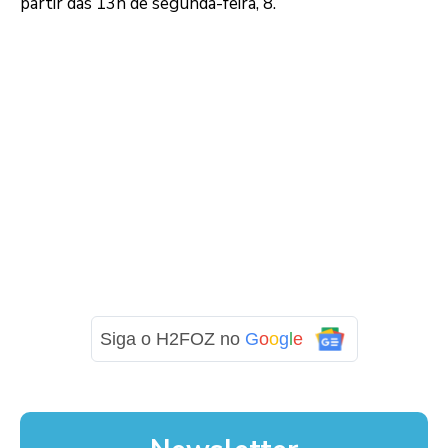
partir das 13h de segunda-feira, 8.
Siga o H2FOZ no
G
o
o
g
l
e