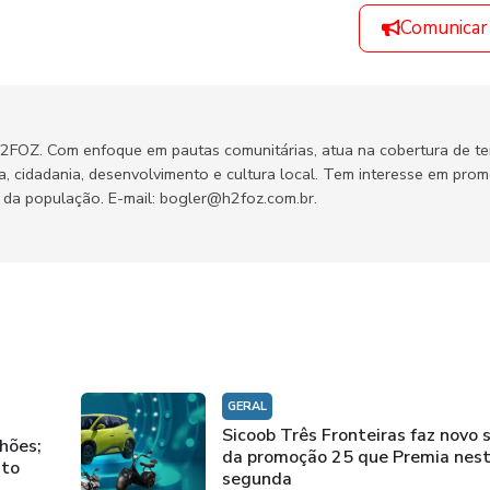
Comunicar
H2FOZ. Com enfoque em pautas comunitárias, atua na cobertura de t
ca, cidadania, desenvolvimento e cultura local. Tem interesse em pro
no da população. E-mail: bogler@h2foz.com.br.
GERAL
Sicoob Três Fronteiras faz novo 
hões;
da promoção 25 que Premia nes
nto
segunda