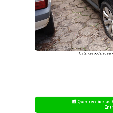
Os lances poderão ser 
📰 Quer receber as
Ent