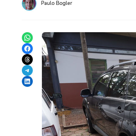
Paulo Bogler
Share on WhatsApp
Share on Facebook
Share on Threads
Share on Telegram
Share on LinkedIn