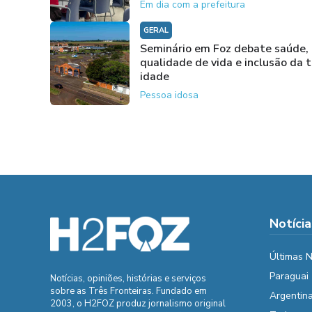
Em dia com a prefeitura
GERAL
Seminário em Foz debate saúde,
qualidade de vida e inclusão da t
idade
Pessoa idosa
Notícia
Últimas N
Paraguai
Notícias, opiniões, histórias e serviços
sobre as Três Fronteiras. Fundado em
Argentin
2003, o H2FOZ produz jornalismo original