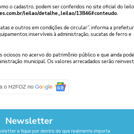
o o cadastro, podem ser conferidos no site oficial do leilo
es.com.br/leilao/detalhe_leilao/13846#conteudo
.
tas e outros em condições de circular”, informa a prefeitur
equipamentos inservíveis à administração, sucatas de ferro e
ais ociosos no acervo do patrimônio público e que ainda pod
inistração municipal. Os valores arrecadados serão reinvest
ga o H2FOZ no
G
o
o
g
l
e
Newsletter
sletter e fique por dentro do que realmente importa.