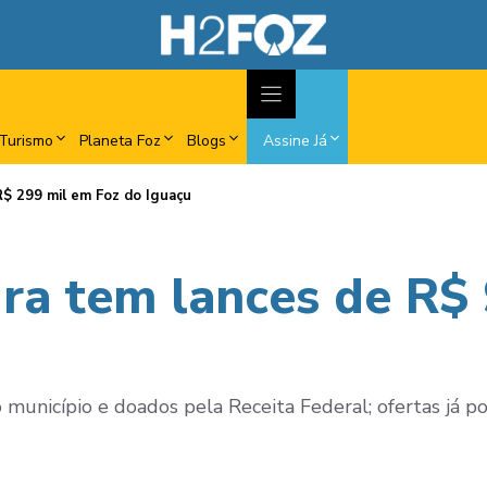
Turismo
Planeta Foz
Blogs
Assine Já
R$ 299 mil em Foz do Iguaçu
ura tem lances de R$
 município e doados pela Receita Federal; ofertas já 