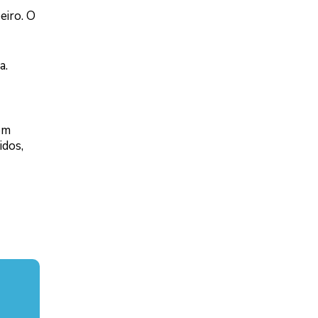
eiro. O
a.
em
idos,