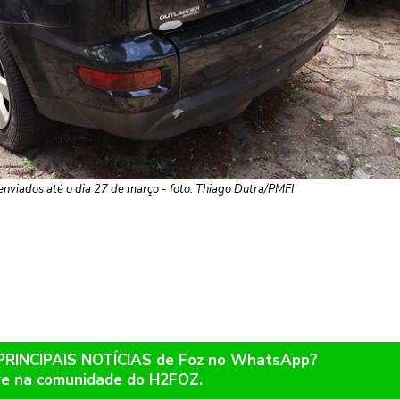
enviados até o dia 27 de março - foto: Thiago Dutra/PMFI
 PRINCIPAIS NOTÍCIAS de Foz no WhatsApp?
re na comunidade do H2FOZ.