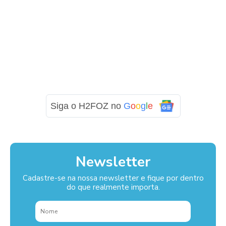
Siga o H2FOZ no
G
o
o
g
l
e
Newsletter
Cadastre-se na nossa newsletter e fique por dentro
do que realmente importa.