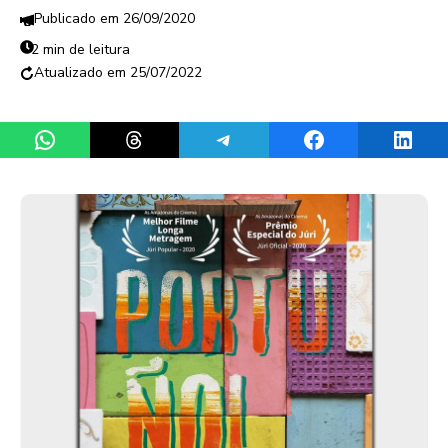
26/09/2020
2 min de leitura
25/07/2022
Share on WhatsApp
Share on Threads
Share on Telegram
Share on Facebook
Share 