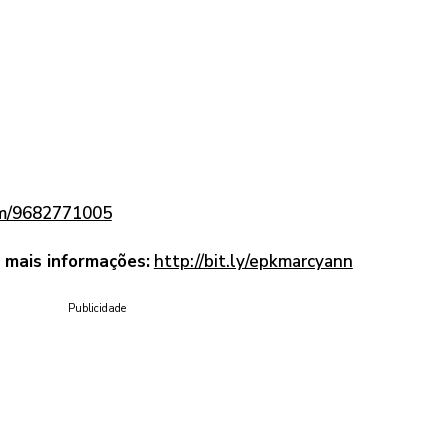
om/9682771005
 mais informações:
http://bit.ly/epkmarcyann
Publicidade