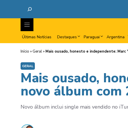
Últimas Notícias
Destaques
Paraguai
Argentina
Início
»
Geral
»
Mais ousado, honesto e independente: Marc 
GERAL
Mais ousado, hon
novo álbum com 
Novo álbum inclui single mais vendido no iTun