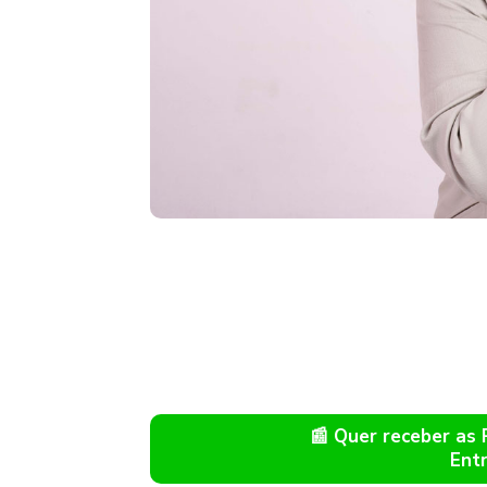
📰 Quer receber as
Ent