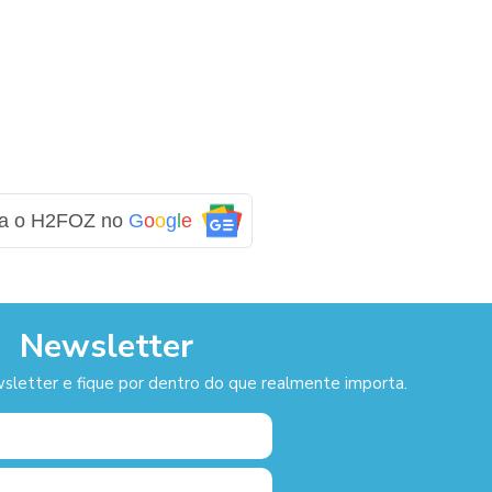
ga o H2FOZ no
G
o
o
g
l
e
Newsletter
sletter e fique por dentro do que realmente importa.