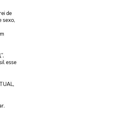
rei de
e sexo,
um
l
”,
sil esse
ITUAL,
ar.