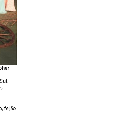
opher
Sul,
as
, feijão