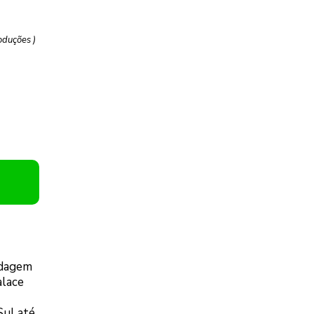
oduções )
edagem
alace
Sul até