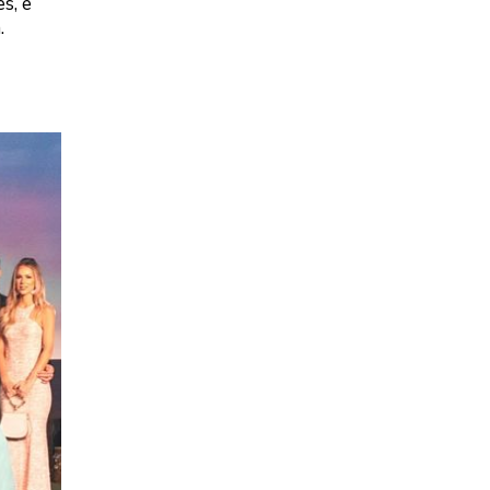
s, e
.