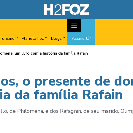
Turismo
Planeta Foz
Blogs
Assine Já
mena: um livro com a história da família Rafain
nos, o presente de d
ia da família Rafain
ello, de Philomena, e dos Rafagnin, de seu marido, Olí