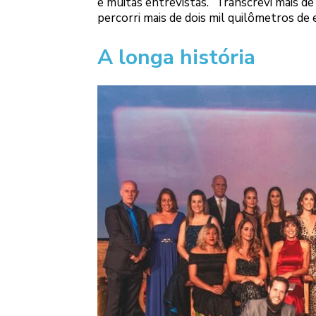
e muitas entrevistas. “Transcrevi mais d
percorri mais de dois mil quilômetros de 
A longa história