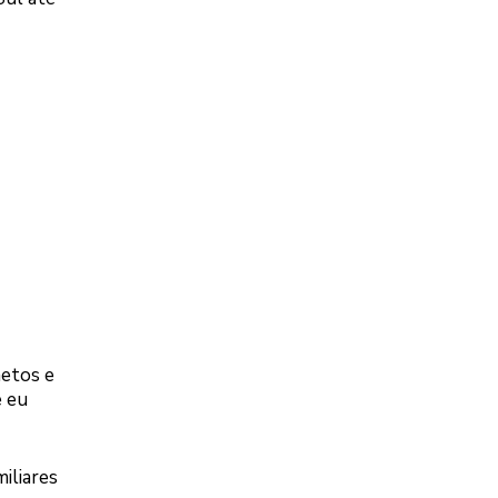
netos e
e eu
iliares