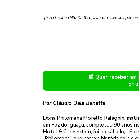
["Ana Cristina N\u00f3bre, a autora, com seu person
📰 Quer receber as
Ent
Por Cláudio Dala Benetta
Dona Philomena Morello Rafagnin, matri
em Foz do Iguaçu, completou 90 anos no d
Hotel & Convention, foi no sábado, 16 de 
“Philomena”, que narra a história dela e 