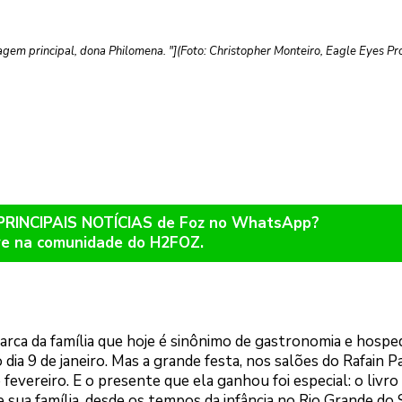
agem principal, dona Philomena. "](Foto: Christopher Monteiro, Eagle Eyes Pr
 PRINCIPAIS NOTÍCIAS de Foz no WhatsApp?
re na comunidade do H2FOZ.
arca da família que hoje é sinônimo de gastronomia e hosp
ia 9 de janeiro. Mas a grande festa, nos salões do Rafain P
fevereiro. E o presente que ela ganhou foi especial: o livro
de sua família, desde os tempos da infância no Rio Grande do 