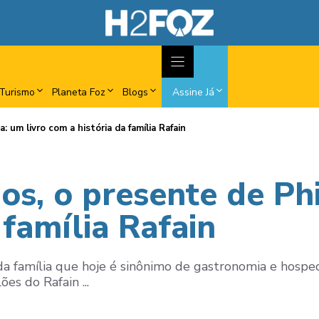
Turismo
Planeta Foz
Blogs
Assine Já
 um livro com a história da família Rafain
os, o presente de Ph
 família Rafain
da família que hoje é sinônimo de gastronomia e hos
ões do Rafain ...