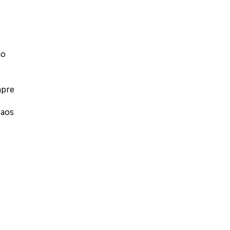
io
mpre
 aos