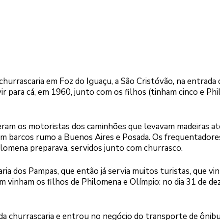
hurrascaria em Foz do Iguaçu, a São Cristóvão, na entrada 
r para cá, em 1960, junto com os filhos (tinham cinco e Ph
 eram os motoristas dos caminhões que levavam madeiras a
 em barcos rumo a Buenos Aires e Posada. Os frequentadore
lomena preparava, servidos junto com churrasco.
aria dos Pampas, que então já servia muitos turistas, que v
ém vinham os filhos de Philomena e Olímpio: no dia 31 de d
iu da churrascaria e entrou no negócio do transporte de ônib