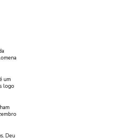
da
ilomena
té um
s logo
inham
ezembro
us. Deu