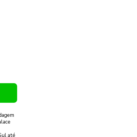
edagem
alace
Sul até