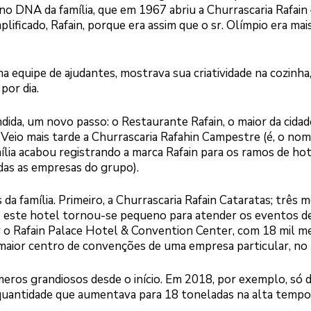
o DNA da família, que em 1967 abriu a Churrascaria Rafain 
lificado, Rafain, porque era assim que o sr. Olímpio era mai
 equipe de ajudantes, mostrava sua criatividade na cozinh
por dia.
ndida, um novo passo: o Restaurante Rafain, o maior da cidad
Veio mais tarde a Churrascaria Rafahin Campestre (é, o nom
ília acabou registrando a marca Rafain para os ramos de hot
das as empresas do grupo).
 família. Primeiro, a Churrascaria Rafain Cataratas; três 
do este hotel tornou-se pequeno para atender os eventos d
ar o Rafain Palace Hotel & Convention Center, com 18 mil m
maior centro de convenções de uma empresa particular, no B
eros grandiosos desde o início. Em 2018, por exemplo, só 
 quantidade que aumentava para 18 toneladas na alta tempo