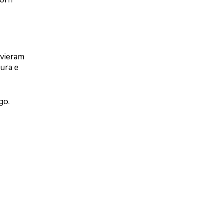
 vieram
oura e
go,