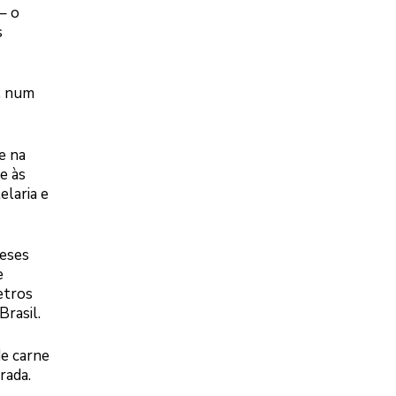
– o
s
a, num
e na
e às
elaria e
meses
e
etros
rasil.
de carne
rada.