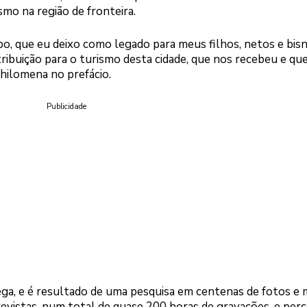
o na região de fronteira.
po, que eu deixo como legado para meus filhos, netos e bis
buição para o turismo desta cidade, que nos recebeu e qu
Philomena no prefácio.
Publicidade
rega, e é resultado de uma pesquisa em centenas de fotos e 
revistas, num total de quase 200 horas de gravações, e perc