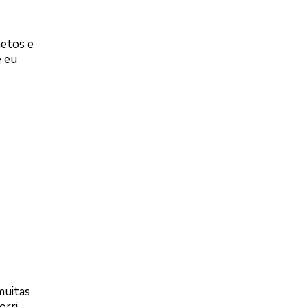
netos e
e eu
muitas
orri